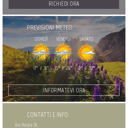
RICHIEDI ORA
PREVISIONI METEO:
GIOVEDÌ
VENERDÌ
SABATO
17°
/
31°
15°
/
28°
12°
/
33°
INFORMATEVI ORA
CONTATTI E INFO:
Via Rezia 91,