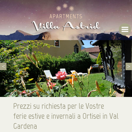
<
>
Prezzi su richiesta per le Vostre
ferie estive e invernali a Ortisei in Val
Gardena